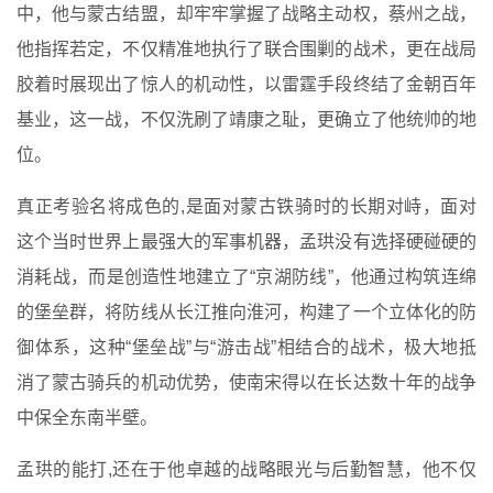
中，他与蒙古结盟，却牢牢掌握了战略主动权，蔡州之战，
他指挥若定，不仅精准地执行了联合围剿的战术，更在战局
胶着时展现出了惊人的机动性，以雷霆手段终结了金朝百年
基业，这一战，不仅洗刷了靖康之耻，更确立了他统帅的地
位。
真正考验名将成色的,是面对蒙古铁骑时的长期对峙，面对
这个当时世界上最强大的军事机器，孟珙没有选择硬碰硬的
消耗战，而是创造性地建立了“京湖防线”，他通过构筑连绵
的堡垒群，将防线从长江推向淮河，构建了一个立体化的防
御体系，这种“堡垒战”与“游击战”相结合的战术，极大地抵
消了蒙古骑兵的机动优势，使南宋得以在长达数十年的战争
中保全东南半壁。
孟珙的能打,还在于他卓越的战略眼光与后勤智慧，他不仅