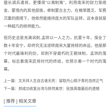
擅长调兵遣将，更懂得“以夷制夷”，利用南宋的财力笼络
金、蒙境内的其他部族，牵制蒙古主力，在粮草匮乏、军费
沉重的困境下，他依然能维持庞大的军队运转，这本身就是
一种超凡的统帅能力。
但历史总是充满讽刺,孟珙以一人之力，抗蒙十年，保全了
数十年安宁，却终究无法逆转南宋大厦将倾的命运，他是那
个时代最锋利的剑，却刺不穿腐朽的王朝体制，孟珙的落
幕，标志着南宋武将时代的终结，也预示着一个时代的落
幕。
上一篇：
文天祥人生自古谁无死：留取丹心照汗青的浩然正气
下一篇：
郑成功收复台湾与猝然离世：民族英雄最后的遗憾
[ 推荐 ] 相关文章