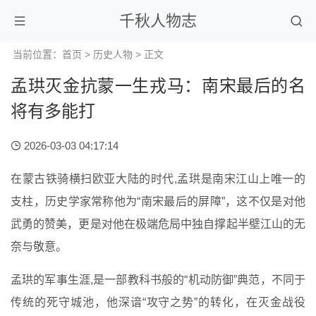
千秋人物志
当前位置：
首页
>
历史人物
> 正文
孟珙灭金抗蒙一生戎马：南宋最后的名
将有多能打
2026-03-03 04:17:14
在蒙古铁骑横扫欧亚大陆的时代,孟珙是南宋江山上唯一的
支柱，历史学家常称他为“南宋最后的屏障”，这不仅是对他
武勇的赞美，更是对他在极端危局中独自撑起半壁江山的无
奈与敬意。
孟珙的军事生涯,是一部教科书般的“机动防御”典范，不同于
传统的死守城池，他深谙“攻守之势”的转化，在灭金战役