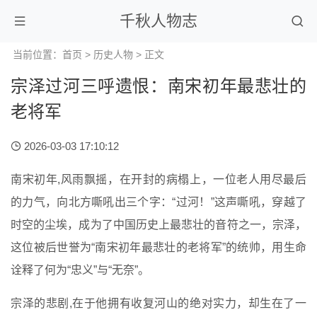
千秋人物志
当前位置：
首页
>
历史人物
> 正文
宗泽过河三呼遗恨：南宋初年最悲壮的
老将军
2026-03-03 17:10:12
南宋初年,风雨飘摇，在开封的病榻上，一位老人用尽最后
的力气，向北方嘶吼出三个字：“过河！”这声嘶吼，穿越了
时空的尘埃，成为了中国历史上最悲壮的音符之一，宗泽，
这位被后世誉为“南宋初年最悲壮的老将军”的统帅，用生命
诠释了何为“忠义”与“无奈”。
宗泽的悲剧,在于他拥有收复河山的绝对实力，却生在了一