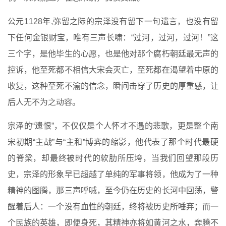
公元1128年,弥留之际的宗泽没有留下一句遗言，也没有留
下任何金银财宝，唯有三声长啸：“过河，过河，过河！”这
三个字，是他毕生的心愿，也是他对那个腐朽朝廷最无声的
控诉，他至死都不相信大宋会灭亡，至死都在渴望着中原的
收复，这种至死不渝的信念，瞬间击穿了历史的厚重感，让
后人无不为之动容。
宗泽的“遗恨”，不仅仅是个人怀才不遇的悲歌，更是整个南
宋初期“主战”与“主和”博弈的缩影，他代表了那个时代最硬
的脊梁，却最终被时代的软肋所压垮，当我们回望那段历
史，宗泽的形象早已超越了单纯的军事将领，他成为了一种
精神的图腾，那三声呼喊，至今仍在历史的长河中回荡，警
醒着后人：一个没有血性的朝廷，终将被历史所唾弃；而一
个民族的英雄，即便身死，其精神亦将如黄河之水，奔腾不