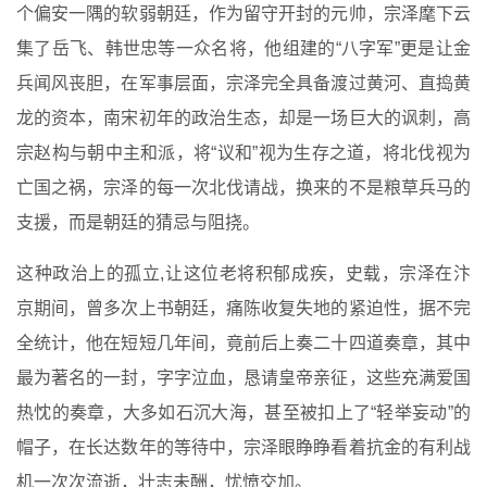
个偏安一隅的软弱朝廷，作为留守开封的元帅，宗泽麾下云
集了岳飞、韩世忠等一众名将，他组建的“八字军”更是让金
兵闻风丧胆，在军事层面，宗泽完全具备渡过黄河、直捣黄
龙的资本，南宋初年的政治生态，却是一场巨大的讽刺，高
宗赵构与朝中主和派，将“议和”视为生存之道，将北伐视为
亡国之祸，宗泽的每一次北伐请战，换来的不是粮草兵马的
支援，而是朝廷的猜忌与阻挠。
这种政治上的孤立,让这位老将积郁成疾，史载，宗泽在汴
京期间，曾多次上书朝廷，痛陈收复失地的紧迫性，据不完
全统计，他在短短几年间，竟前后上奏二十四道奏章，其中
最为著名的一封，字字泣血，恳请皇帝亲征，这些充满爱国
热忱的奏章，大多如石沉大海，甚至被扣上了“轻举妄动”的
帽子，在长达数年的等待中，宗泽眼睁睁看着抗金的有利战
机一次次流逝，壮志未酬，忧愤交加。