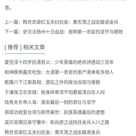
息。
上一篇：
韩世忠梁红玉夫妇抗金：黄天荡之战击鼓退金兵
下一篇：
史可法扬州十日血战：南明第一忠臣的坚守与牺牲
[ 推荐 ] 相关文章
夏完淳十四岁抗清就义：少年英雄的绝命诗感动三百年
和珅跌倒嘉庆吃饱：大清第一贪官的家产清单有多惊人
乾隆六下江南真相：游玩之外的政治巡视与维稳
于谦保卫北京城：粉身碎骨浑不怕要留清白在人间
陆秀夫负帝入海：南宋最后一刻的悲壮与坚守
郑成功收复台湾与猝然离世：民族英雄最后的遗憾
吴玠吴璘兄弟守蜀中：和尚原之战挡住金兵入川之路
韩世忠梁红玉夫妇抗金：黄天荡之战击鼓退金兵