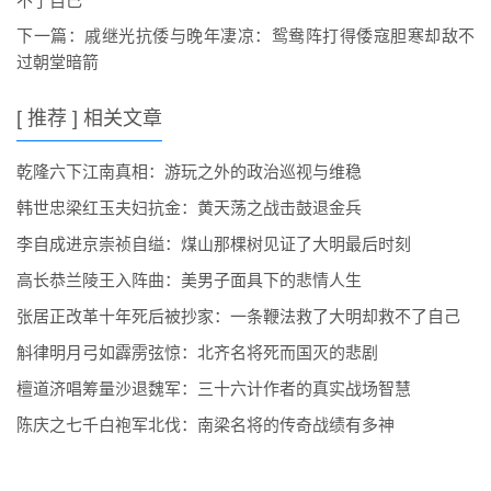
不了自己
下一篇：
戚继光抗倭与晚年凄凉：鸳鸯阵打得倭寇胆寒却敌不
过朝堂暗箭
[ 推荐 ] 相关文章
乾隆六下江南真相：游玩之外的政治巡视与维稳
韩世忠梁红玉夫妇抗金：黄天荡之战击鼓退金兵
李自成进京崇祯自缢：煤山那棵树见证了大明最后时刻
高长恭兰陵王入阵曲：美男子面具下的悲情人生
张居正改革十年死后被抄家：一条鞭法救了大明却救不了自己
斛律明月弓如霹雳弦惊：北齐名将死而国灭的悲剧
檀道济唱筹量沙退魏军：三十六计作者的真实战场智慧
陈庆之七千白袍军北伐：南梁名将的传奇战绩有多神