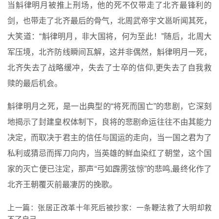
当斛律明月被推上刑场，他的死不仅带走了北齐最锋利的
剑，也带走了北齐最后的骨气，北周武帝宇文邕听闻其死，
大笑道：“斛律明月，非大国将，何为至此！”随后，北周大
军压境，北齐防线瞬间瓦解，这并非偶然，斛律明月一死，
北齐失去了战略缓冲，失去了士卒的信仰,更失去了自我救
赎的最后机会。
斛律明月之死，是一出典型的“将死而国亡”的悲剧，它深刻
地揭示了封建皇权体制下，良将的悲剧命运往往不由其能力
决定，而取决于君主的信任与国运的走向，当一国之君为了
私利或猜忌而挥刀向内，当英雄的鲜血染红了朝堂，这个国
家的灭亡便已注定，那声“弓如霹雳弦惊”的悲鸣,最终化作了
北齐王朝覆灭前最凄厉的挽歌。
上一篇：
张居正改革十年死后被抄家：一条鞭法救了大明却救