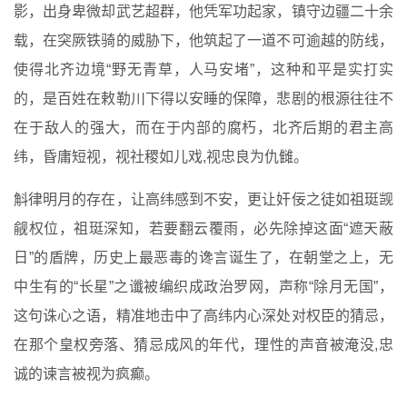
影，出身卑微却武艺超群，他凭军功起家，镇守边疆二十余
载，在突厥铁骑的威胁下，他筑起了一道不可逾越的防线，
使得北齐边境“野无青草，人马安堵”，这种和平是实打实
的，是百姓在敕勒川下得以安睡的保障，悲剧的根源往往不
在于敌人的强大，而在于内部的腐朽，北齐后期的君主高
纬，昏庸短视，视社稷如儿戏,视忠良为仇雠。
斛律明月的存在，让高纬感到不安，更让奸佞之徒如祖珽觊
觎权位，祖珽深知，若要翻云覆雨，必先除掉这面“遮天蔽
日”的盾牌，历史上最恶毒的谗言诞生了，在朝堂之上，无
中生有的“长星”之谶被编织成政治罗网，声称“除月无国”，
这句诛心之语，精准地击中了高纬内心深处对权臣的猜忌，
在那个皇权旁落、猜忌成风的年代，理性的声音被淹没,忠
诚的谏言被视为疯癫。