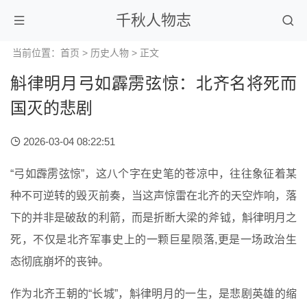
千秋人物志
当前位置：
首页
>
历史人物
> 正文
斛律明月弓如霹雳弦惊：北齐名将死而
国灭的悲剧
2026-03-04 08:22:51
“弓如霹雳弦惊”，这八个字在史笔的苍凉中，往往象征着某
种不可逆转的毁灭前奏，当这声惊雷在北齐的天空炸响，落
下的并非是破敌的利箭，而是折断大梁的斧钺，斛律明月之
死，不仅是北齐军事史上的一颗巨星陨落,更是一场政治生
态彻底崩坏的丧钟。
作为北齐王朝的“长城”，斛律明月的一生，是悲剧英雄的缩