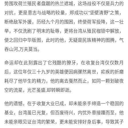
势围攻荷兰殖民者盘踞的热兰遮城，这场战役不仅是兵力的
对抗，更是意志与战略的较量，郑成功以“坚壁清野”之策，
断绝敌军外援，历经九个月的围困，终使荷军投降，这一壮
举，不仅洗刷了明末的耻辱，更将台湾从殖民枷锁中解放，
使之回归中华版图，此时的他，无疑是民族精神的图腾，气
吞山河,万夫莫当。
命运却在此刻露出了它残酷的獠牙，在收复台湾仅仅数月
后，这位年仅三十九岁的英雄便因病骤然离世，疟疾的折磨
耗尽了他毕生的精力，他的离去戛然而止，如同一颗划破夜
空的流星，光芒虽盛,却转瞬即逝。
他的遗憾，在于收复大业已成，却未能亲手缔造一个稳固的
基业，台湾虽已光复，但百废待兴，内忧外患接踵而至，他
未能亲眼见证台湾的繁荣，更未能安排好身后事，导致其子