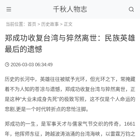
千秋人物志
当前位置：
首页
>
历史故事
> 正文
郑成功收复台湾与猝然离世：民族英雄
最后的遗憾
2026-03-03 06:34:49
历史的长河中，英雄往往被赋予光环，但光环之下，常掩藏
着不为人知的苍凉与遗憾，郑成功收复台湾与猝然离世，正
是这种“大业未成身先死”的极致写照，这不仅是个人命运的
悲剧,更是一个时代转折点的悲怆注脚。
郑成功的一生，是军事天才与儒家气节交织的传奇，1661
年，他挥师东征，跨越波涛汹涌的台湾海峡，以雷霆万钧之