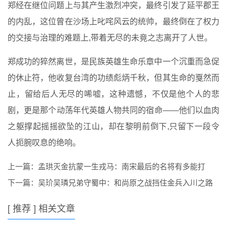
郑经在继位问题上与其产生激烈冲突，最终引发了延平郡王
的内乱，这位曾在沙场上叱咤风云的统帅，最终倒在了权力
的交接与治理的难题上,带着无尽的未竟之志离开了人世。
郑成功的猝然离世，是民族英雄生命乐章中一个沉重而急促
的休止符，他收复台湾的功绩彪炳千秋，但其生命的戛然而
止，留给后人无尽的唏嘘，这种遗憾，不仅是他个人的悲
剧，更是那个动荡年代英雄人物共同的宿命——他们以血肉
之躯撑起摇摇欲坠的江山，却在黎明前倒下,只留下一段令
人扼腕叹息的绝响。
上一篇：
孟珙灭金抗蒙一生戎马：南宋最后的名将有多能打
下一篇：
吴玠吴璘兄弟守蜀中：和尚原之战挡住金兵入川之路
[ 推荐 ] 相关文章