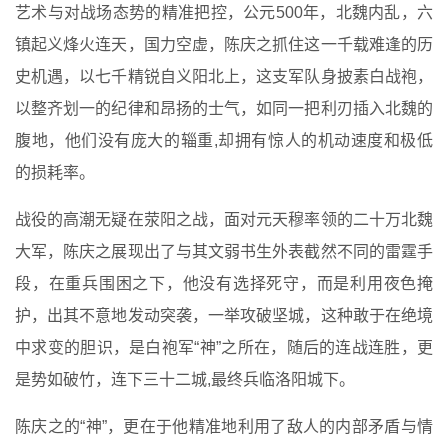
艺术与对战场态势的精准把控，公元500年，北魏内乱，六
镇起义烽火连天，国力空虚，陈庆之抓住这一千载难逢的历
史机遇，以七千精锐自义阳北上，这支军队身披素白战袍，
以整齐划一的纪律和昂扬的士气，如同一把利刃插入北魏的
腹地，他们没有庞大的辎重,却拥有惊人的机动速度和极低
的损耗率。
战役的高潮无疑在荥阳之战，面对元天穆率领的二十万北魏
大军，陈庆之展现出了与其文弱书生外表截然不同的雷霆手
段，在重兵围困之下，他没有选择死守，而是利用夜色掩
护，出其不意地发动突袭，一举攻破坚城，这种敢于在绝境
中求变的胆识，是白袍军“神”之所在，随后的连战连胜，更
是势如破竹，连下三十二城,最终兵临洛阳城下。
陈庆之的“神”，更在于他精准地利用了敌人的内部矛盾与情