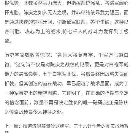
报优势，北魏虽然兵力庞大，但指挥系统混乱，各路军阀心
怀鬼胎，陈庆之如入无人之境，并非单纯依靠武力碾压，而
是通过快速的穿插迂回，切断敌军联系，各个击破，这种以
奇制胜、攻心为上的战术,将七千人的战斗力发挥到了极
致。
历史学家魏收曾惊叹：“名师大将莫自牢，千军万马避白
袍。”这句诗不仅是对陈庆之战绩的记录，更是对白袍军威
慑力的最高褒奖，七千白袍军北伐，虽然最终因战略失误而
折戟，但其创造的赫赫战功，早已超越了战术层面，成为了
一种军事史上的精神图腾，它证明了，在正确的指挥与坚定
的信念面前，数量不再是决定胜负的唯一砝码,这正是陈庆
之传奇战绩最令人神往之处。
上一篇：
檀道济唱筹量沙退魏军：三十六计作者的真实战场智