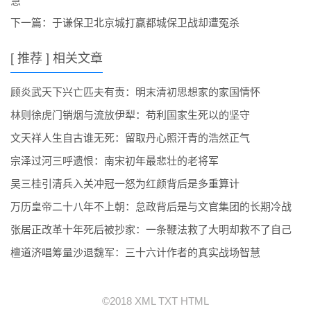
慧
下一篇：
于谦保卫北京城打赢都城保卫战却遭冤杀
[ 推荐 ] 相关文章
顾炎武天下兴亡匹夫有责：明末清初思想家的家国情怀
林则徐虎门销烟与流放伊犁：苟利国家生死以的坚守
文天祥人生自古谁无死：留取丹心照汗青的浩然正气
宗泽过河三呼遗恨：南宋初年最悲壮的老将军
吴三桂引清兵入关冲冠一怒为红颜背后是多重算计
万历皇帝二十八年不上朝：怠政背后是与文官集团的长期冷战
张居正改革十年死后被抄家：一条鞭法救了大明却救不了自己
檀道济唱筹量沙退魏军：三十六计作者的真实战场智慧
©2018
XML
TXT
HTML