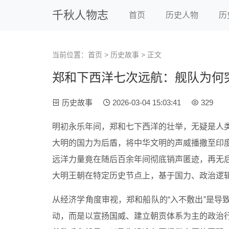
千秋人物志
首页
历史人物
历
当前位置：
首页
>
历史故事
> 正文
郑和下西洋七次远航：舰队为何
历史故事
2026-03-04 15:03:41
329
明初永乐年间，郑和七下西洋的壮举，无疑是人
大明的国力为后盾，将中华文明的声威播撒至印
远洋力量竟在随后百余年间彻底销声匿迹，再无
大明王朝在特定历史节点上，基于国力、政治逻
从经济学角度审视，郑和船队的“入不敷出”是导
动，而是以宣扬国威、建立朝贡体系为主的政治