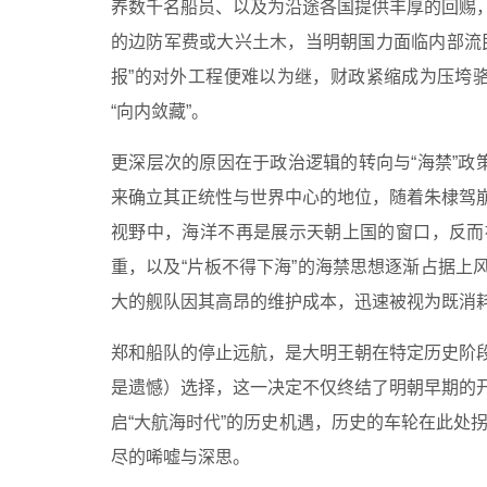
养数千名船员、以及为沿途各国提供丰厚的回赐
的边防军费或大兴土木，当明朝国力面临内部流
报”的对外工程便难以为继，财政紧缩成为压垮骆
“向内敛藏”。
更深层次的原因在于政治逻辑的转向与“海禁”政
来确立其正统性与世界中心的地位，随着朱棣驾
视野中，海洋不再是展示天朝上国的窗口，反而
重，以及“片板不得下海”的海禁思想逐渐占据上
大的舰队因其高昂的维护成本，迅速被视为既消耗
郑和船队的停止远航，是大明王朝在特定历史阶
是遗憾）选择，这一决定不仅终结了明朝早期的
启“大航海时代”的历史机遇，历史的车轮在此处
尽的唏嘘与深思。