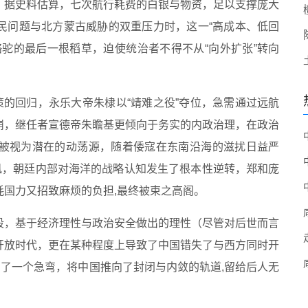
，据史料估算，七次航行耗费的白银与物资，足以支撑庞大
民问题与北方蒙古威胁的双重压力时，这一“高成本、低回
驼的最后一根稻草，迫使统治者不得不从“向外扩张”转向
策的回归，永乐大帝朱棣以“靖难之役”夺位，急需通过远航
崩，继任者宣德帝朱瞻基更倾向于务实的内政治理，在政治
被视为潜在的动荡源，随着倭寇在东南沿海的滋扰日益严
风，朝廷内部对海洋的战略认知发生了根本性逆转，郑和庞
国力又招致麻烦的负担,最终被束之高阁。
段，基于经济理性与政治安全做出的理性（尽管对后世而言
开放时代，更在某种程度上导致了中国错失了与西方同时开
拐了一个急弯，将中国推向了封闭与内敛的轨道,留给后人无