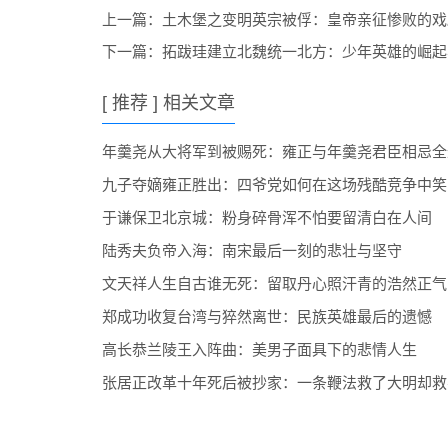
上一篇：
土木堡之变明英宗被俘：皇帝亲征惨败的戏
下一篇：
拓跋珪建立北魏统一北方：少年英雄的崛起
[ 推荐 ] 相关文章
年羹尧从大将军到被赐死：雍正与年羹尧君臣相忌全
九子夺嫡雍正胜出：四爷党如何在这场残酷竞争中笑
于谦保卫北京城：粉身碎骨浑不怕要留清白在人间
陆秀夫负帝入海：南宋最后一刻的悲壮与坚守
文天祥人生自古谁无死：留取丹心照汗青的浩然正气
郑成功收复台湾与猝然离世：民族英雄最后的遗憾
高长恭兰陵王入阵曲：美男子面具下的悲情人生
张居正改革十年死后被抄家：一条鞭法救了大明却救