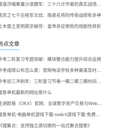
檀道济唱筹量沙退魏军：三十六计作者的真实战场智慧
陈庆之七千白袍军北伐：南梁名将的传奇战绩有多神
土木堡之变明英宗被俘：皇帝亲征惨败的戏剧性转折
热点文章
中考二轮复习专题突破：模块整合能力提升综合运用
中考成绩公布怎么查：官网电话学校多种渠道及时关注
中考初三冲刺年：三轮复习节奏一模二模三模时间安排
咸鱼单机最新的网址是什么
走进欧易（OKX）官网：全球数字资产交易与Web3生态的一站门户
咸鱼单机-电脑单机游戏下载-switch游戏下载-免费单机下载-咸鱼单机官网
《搜集合：支持独立源切换的一站式聚合搜索》