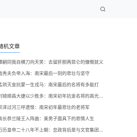
随机文章
谭嗣同我自横刀向天笑：去留肝胆两昆仑的慷慨就义
陆秀夫负帝入海：南宋最后一刻的悲壮与坚守
孟珙灭金抗蒙一生戎马：南宋最后的名将有多能打
刘锜顺昌大捷以少胜多：南宋初年抗金名将的高光时刻
宗泽过河三呼遗恨：南宋初年最悲壮的老将军
高长恭兰陵王入阵曲：美男子面具下的悲情人生
万历皇帝二十八年不上朝：怠政背后是与文官集团的长期冷战