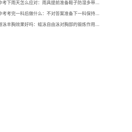
中考下雨天怎么应对：雨具提前准备鞋子防湿多带衣物
中考考完一科后做什么：不对答案准备下一科保持状态
游泳丰胸效果好吗：蛙泳自由泳对胸部的锻炼作用分析