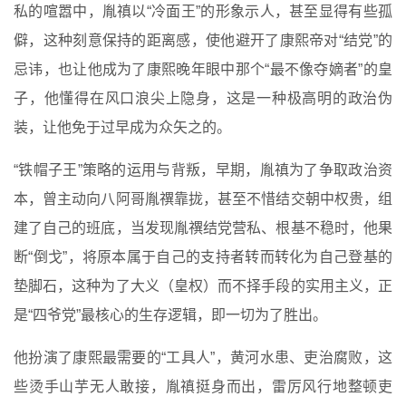
私的喧嚣中，胤禛以“冷面王”的形象示人，甚至显得有些孤
僻，这种刻意保持的距离感，使他避开了康熙帝对“结党”的
忌讳，也让他成为了康熙晚年眼中那个“最不像夺嫡者”的皇
子，他懂得在风口浪尖上隐身，这是一种极高明的政治伪
装，让他免于过早成为众矢之的。
“铁帽子王”策略的运用与背叛，早期，胤禛为了争取政治资
本，曾主动向八阿哥胤禩靠拢，甚至不惜结交朝中权贵，组
建了自己的班底，当发现胤禩结党营私、根基不稳时，他果
断“倒戈”，将原本属于自己的支持者转而转化为自己登基的
垫脚石，这种为了大义（皇权）而不择手段的实用主义，正
是“四爷党”最核心的生存逻辑，即一切为了胜出。
他扮演了康熙最需要的“工具人”，黄河水患、吏治腐败，这
些烫手山芋无人敢接，胤禛挺身而出，雷厉风行地整顿吏