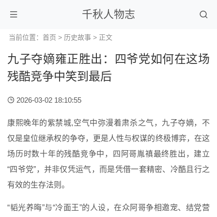
千秋人物志
当前位置：
首页
>
历史故事
> 正文
九子夺嫡雍正胜出：四爷党如何在这场
残酷竞争中笑到最后
2026-03-02 18:10:55
康熙晚年的紫禁城,空气中弥漫着肃杀之气，九子夺嫡，不
仅是皇位继承权的争夺，更是人性与权谋的终极博弈，在这
场历时数十年的残酷竞争中，四阿哥胤禛最终胜出，建立
“四爷党”，并非仅凭运气，而是凭借一套精密、冷酷且行之
有效的生存法则。
“韬光养晦”与“冷面王”的人设，在众阿哥争相邀宠、结党营