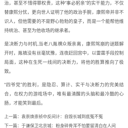
治，甚至不惜得罪权贵，这种“事必躬亲”的实干能力，不仅
替康熙分忧，更向世人证明了他的政治手腕，康熙帝并非不
识人，但他需要的不是野心勃勃的皇子，而是一个能帮他维
持统治、甚至为他收场的继承者。
是决断力与时机,当老八胤禩众叛亲离，康熙驾崩的谜题解
开时，胤禛没有丝毫犹豫，连夜赶回宫中，以雷霆手段控制
局面，这种在生死一线间的决断力，将他的胜算推向了极
致。
“四爷党”的胜利，是隐忍、算计、实干与决断力的完美结
合，在权力的游戏场中，唯有最清醒的头脑和最冷酷的心
肠，才能笑到最后。
上一篇：
袁崇焕崇祯中反间计：自毁长城到底冤不冤
下一篇：
于谦保卫北京城：粉身碎骨浑不怕要留清白在人间